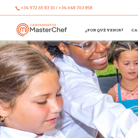
+34 972 65 83 10 / +34 648 763 858
¿POR QUÉ VENIR?
CA