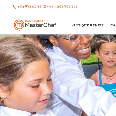
+34 972 65 83 10 / +34 648 763 858
¿POR QUÉ VENIR?
CA